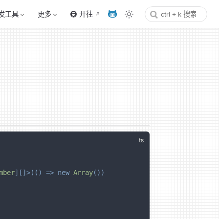
发工具
更多
🚇 开往
mber
]
[
]
>
(
(
)
=>
new
Array
(
)
)