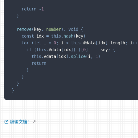
return
-
1
}
remove
(
key
:
number
)
:
void
{
const
 idx 
=
this
.
hash
(
key
)
for
(
let
 i 
=
0
;
 i 
<
this
.
#data
[
idx
]
.
length
;
 i
++
if
(
this
.
#data
[
idx
]
[
i
]
[
0
]
===
 key
)
{
this
.
#data
[
idx
]
.
splice
(
i
,
1
)
return
}
}
}
}
编辑文档！