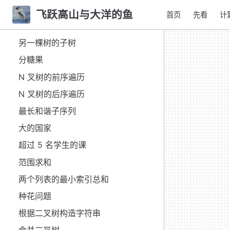
二叉树的坡度
飞跃高山与大洋的鱼
首页
先看
计
重塑矩阵
另一棵树的子树
分糖果
N 叉树的前序遍历
N 叉树的后序遍历
最长和谐子序列
大的国家
超过 5 名学生的课
范围求和
两个列表的最小索引总和
种花问题
根据二叉树构造字符串