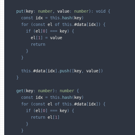
put
(
key
:
number
,
 value
:
number
)
:
void
{
const
 idx 
=
this
.
hash
(
key
)
for
(
const
 el 
of
this
.
#data
[
idx
]
)
{
if
(
el
[
0
]
===
 key
)
{
        el
[
1
]
=
 value
return
}
}
this
.
#data
[
idx
]
.
push
(
[
key
,
 value
]
)
}
get
(
key
:
number
)
:
number
{
const
 idx 
=
this
.
hash
(
key
)
for
(
const
 el 
of
this
.
#data
[
idx
]
)
{
if
(
el
[
0
]
===
 key
)
{
return
 el
[
1
]
}
}