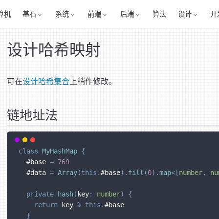
算机
基石
系统
前端
后端
算法
设计
开
设计哈希映射
可在
设计哈希集合
上稍作修改。
链地址法
class
MyHashMap
{
  #base 
=
769
  #data 
=
Array
(
this
.
#base
)
.
fill
(
0
)
.
map
<
[
number
,
nu
private
hash
(
key
:
number
)
{
return
 key 
%
this
.
#base
}