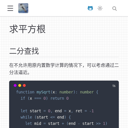
求平方根
二分查找
在不允许用原内置数学计算的情况下，可以考虑通过二
分法逼近。
function
mySqrt
(
x
:
number
)
:
number
{
if
(
x 
===
0
)
return
0
let
 start 
=
0
,
 end 
=
 x
,
 ret 
=
-
1
while
(
start 
<=
 end
)
{
let
 mid 
=
 start 
+
(
end 
-
 start 
>>
1
)