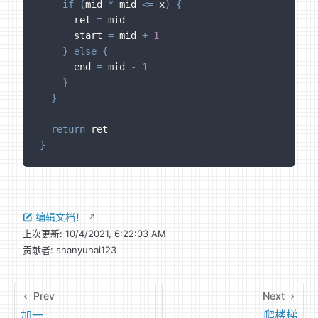
if
(
mid 
*
 mid 
<=
 x
)
{
      ret 
=
 mid
      start 
=
 mid 
+
1
}
else
{
      end 
=
 mid 
-
1
}
}
return
 ret
}
编辑文档！
上次更新:
10/4/2021, 6:22:03 AM
贡献者:
shanyuhai123
Prev
Next
加一
爬楼梯