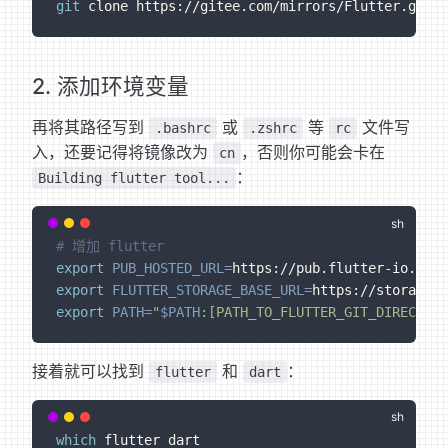
git
 clone https://gitee.com/mirrors/Flutter.git f
2. 添加环境变量
再将其路径写到
或
等
文件写
.bashrc
.zshrc
rc
入，还要记得将镜像改为
，否则你可能会卡在
cn
：
Building flutter tool...
# 增加 flutter
export
PUB_HOSTED_URL
=
https://pub.flutter-io.cn
export
FLUTTER_STORAGE_BASE_URL
=
https://storage.f
export
PATH
=
"
$PATH
:[PATH_TO_FLUTTER_GIT_DIRECTORY
接着就可以找到
和
：
flutter
dart
which
 flutter dart