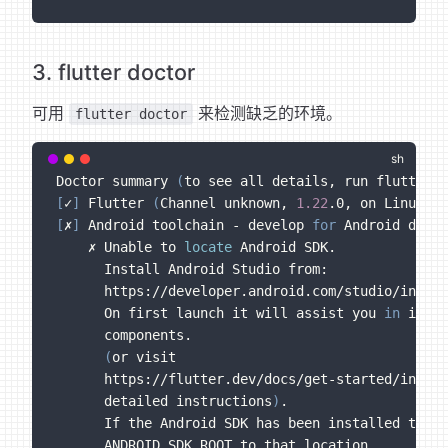
3. flutter doctor
可用
来检测缺乏的环境。
flutter doctor
Doctor summary 
(
to see all details, run flutter d
[
✓
]
 Flutter 
(
Channel unknown, 
1.22
.0, on Linux, l
[
✗
]
 Android toolchain - develop 
for
 Android devic
    ✗ Unable to 
locate
 Android SDK.
      Install Android Studio from:
      https://developer.android.com/studio/index.
      On first launch it will assist you 
in
 insta
      components.
(
or visit
      https://flutter.dev/docs/get-started/instal
      detailed instructions
)
.
      If the Android SDK has been installed to a 
      ANDROID_SDK_ROOT to that location.