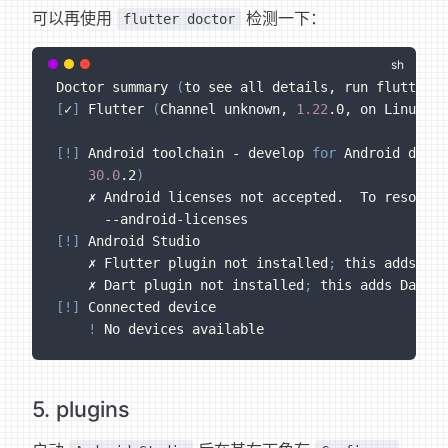
可以再使用
检测一下：
flutter doctor
Doctor summary 
(
to see all details, run flutter d
[
✓
]
 Flutter 
(
Channel unknown, 
1.22
.0, on Linux, l
[
!
]
 Android toolchain - develop 
for
 Android devic
30.0
.2
)
    ✗ Android licenses not accepted.  To resolve 
      --android-licenses
[
!
]
 Android Studio
    ✗ Flutter plugin not installed
;
 this adds Flu
    ✗ Dart plugin not installed
;
 this adds Dart s
[
!
]
 Connected device
!
 No devices available
5. plugins