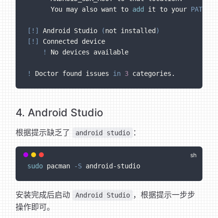
      You may also want to 
add
 it to your 
PATH
 en
[
!
]
 Android Studio 
(
not installed
)
[
!
]
 Connected device
!
 No devices available
!
 Doctor found issues 
in
3
 categories.
4. Android Studio
根据提示缺乏了
：
android studio
sudo
 pacman 
-S
 android-studio
安装完成后启动
，根据提示一步步
Android Studio
操作即可。