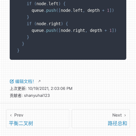
if
(
node
.
left
)
{
      queue
.
push
(
[
node
.
left
,
 depth 
+
1
]
)
}
if
(
node
.
right
)
{
      queue
.
push
(
[
node
.
right
,
 depth 
+
1
]
)
}
}
}
编辑文档！
上次更新:
10/19/2021, 2:03:06 PM
贡献者:
shanyuhai123
Prev
Next
平衡二叉树
路径总和