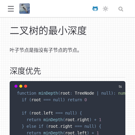
二叉树的最小深度
叶子节点是指没有子节点的节点。
深度优先
function
minDepth
(
root
:
 TreeNode 
|
null
)
:
number
if
(
root 
===
null
)
return
0
if
(
root
.
left 
===
null
)
{
return
minDepth
(
root
.
right
)
+
1
}
else
if
(
root
.
right 
===
null
)
{
return
minDepth
(
root
.
left
)
+
1