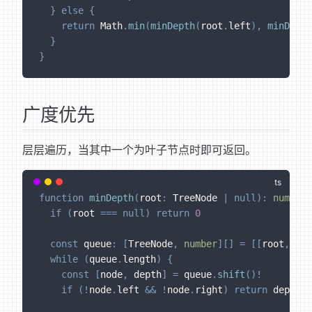
}
else
{
return
 Math
.
min
(
minDepth
(
root
.
left
)
,
minDepth
}
}
广度优先
层层遍历，当其中一个为叶子节点时即可返回。
function
minDepth
(
root
:
 TreeNode 
|
null
)
:
number
if
(
root 
===
null
)
return
0
const
 queue
:
[
TreeNode
,
number
]
[
]
=
[
[
root
,
1
]
]
while
(
queue
.
length
)
{
const
[
node
,
 depth
]
=
 queue
.
shift
(
)
!
if
(
!
node
.
left 
&&
!
node
.
right
)
return
 depth