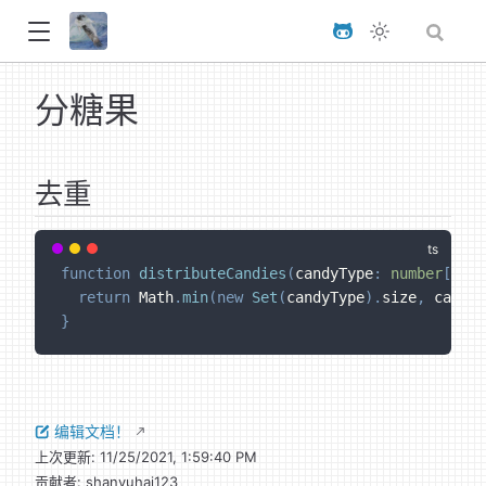
分糖果
去重
function
distributeCandies
(
candyType
:
number
[
]
)
:
return
 Math
.
min
(
new
Set
(
candyType
)
.
size
,
 candyT
}
编辑文档！
上次更新:
11/25/2021, 1:59:40 PM
贡献者:
shanyuhai123