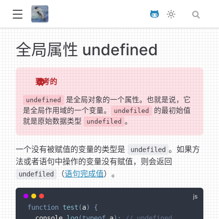
全局属性 undefined
要考的
是全局对象的一个属性。也就是说，它
undefined
是全局作用域的一个变量。
的最初始值
undefiled
就是原始数据类型
。
undefiled
一个没有被赋值的变量的类型是
。如果方
undefiled
法或者语句中操作的变量没有赋值，则会返回
（
语句完成值
）。
undefiled
function
test
(
a
)
{
  console
.
log
(
typeof
 a
)
;
// undefined