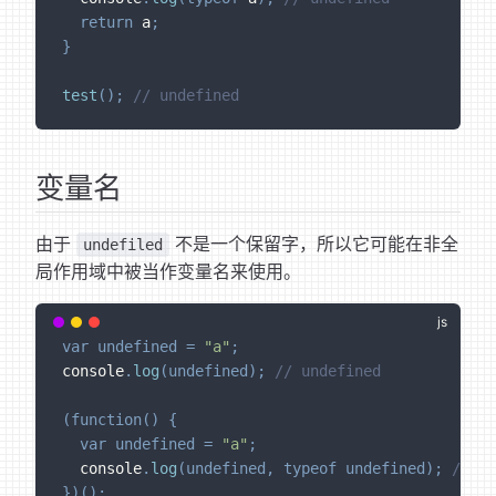
return
 a
;
}
test
(
)
;
// undefined
变量名
由于
不是一个保留字，所以它可能在非全
undefiled
局作用域中被当作变量名来使用。
var
undefined
=
"a"
;
console
.
log
(
undefined
)
;
// undefined
(
function
(
)
{
var
undefined
=
"a"
;
  console
.
log
(
undefined
,
typeof
undefined
)
;
// a 
}
)
(
)
;