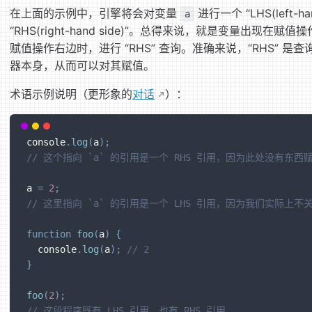
在上面的示例中，引擎将会对变量
进行一个 “LHS(left-
a
“RHS(right-hand side)”。总得来说，就是变量出现在
赋值操作右边时，进行 “RHS” 查询。准确来说，“RHS” 是
器本身，从而可以对其赋值。
术语示例说明（更形象的
对话
）：
console
.
log
(
a
)
;
// 这个指向 `a` 的引用是一个 RHS 引用，因为此处没有东西
a 
=
2
;
// 这里指向 `a` 的引用是一个 LHS 引用，因为我们实际上
function
foo
(
a
)
{
  console
.
log
(
a
)
;
// 2
}
foo
(
2
)
;
// 这段程序既有 LHS 引用，也有 RHS 引用。