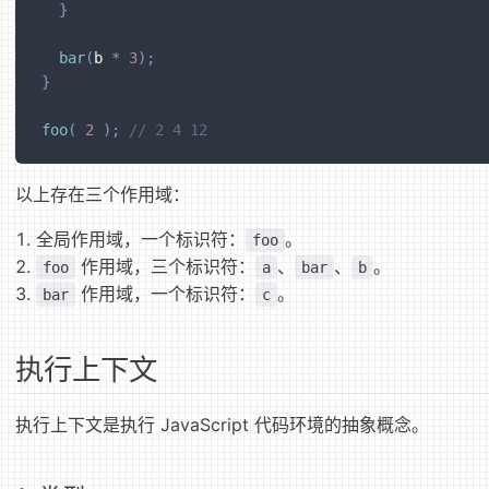
}
bar
(
b 
*
3
)
;
}
foo
(
2
)
;
// 2 4 12
以上存在三个作用域：
全局作用域，一个标识符：
。
foo
作用域，三个标识符：
、
、
。
foo
a
bar
b
作用域，一个标识符：
。
bar
c
执行上下文
执行上下文是执行 JavaScript 代码环境的抽象概念。