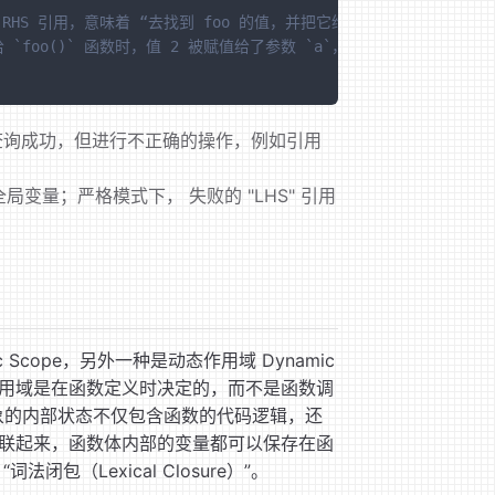
 的 RHS 引用，意味着 “去找到 foo 的值，并把它给我”，另外 `()
 `foo()` 函数时，值 2 被赋值给了参数 `a`，此处进行了 LHS 查
 异常，如查询成功，但进行不正确的操作，例如引用
局变量；严格模式下， 失败的 "LHS" 引用
tatic Scope，另外一种是动态作用域 Dynamic
作用域是在函数定义时决定的，而不是函数调
数对象的内部状态不仅包含函数的代码逻辑，还
联起来，函数体内部的变量都可以保存在函
“词法闭包（Lexical Closure）”。