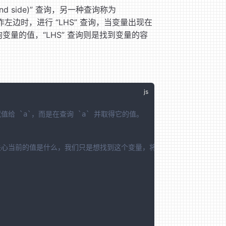
hand side)” 查询，另一种查询称为
赋值操作左边时，进行 “LHS” 查询，当变量出现在
查询变量的值，“LHS” 查询则是找到变量的容
赋值给 `a`，而是在查询 `a` 并取得它的值。
不关心当前的值是什么，我们只是想找到这个变量，将它作为 `= 2` 赋值