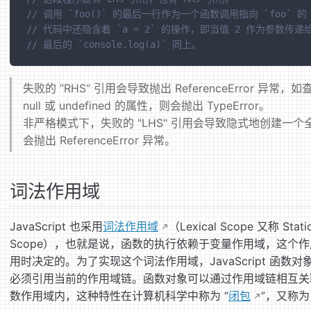
// 调用 `foo()` 的最后一行作为一个函数调用指向 `foo`
// 代码中还隐含着 `a = 2` 的操作，即当值 2 作为参数传递给
// 最后的 `console.log(a)` 同上。 
失败的 ”RHS“ 引用会导致抛出 ReferenceError
null 或 undefined 的属性，则会抛出 TypeError。
非严格模式下，失败的 "LHS" 引用会导致隐式地创建一个全
会抛出 ReferenceError 异常。
词法作用域
JavaScript 也采用
词法作用域
（Lexical Scope 又称 S
Scope），也就是说，函数的执行依赖于变量作用域，这个
用时决定的。为了实现这个词法作用域，JavaScript 函
必须引用当前的作用域链。函数对象可以通过作用域链相互关
数作用域内，这种特性在计算机科学中称为 “
闭包
”，又称为 