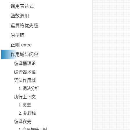
调用表达式
函数调用
运算符优先级
原型链
正则 exec
作用域与闭包
编译器理论
编译器术语
词法作用域
1. 词法分析
执行上下文
1. 类型
2. 执行栈
编译在先
1. 变量提升示例