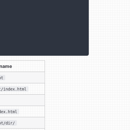
ename
ot
t/index.html
dex.html
ot/dir/