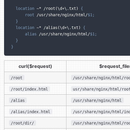
location
 ~* /root(\d+\.txt)
{
root
 /usr/share/nginx/html/
$1
;
}
location
 ~* /alias(\d+\.txt)
{
alias
 /usr/share/nginx/html/
$1
;
}
}
curl($request)
$request_fil
/root
/usr/share/nginx/html/ro
/root/index.html
usr/share/nginx/html/roo
/alias
/usr/share/nginx/html
/alias/index.html
/usr/share/nginx/html/in
/root/dir/
/usr/share/nginx/html/ro