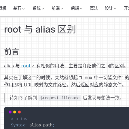
算机
基石
系统
前端
后端
算法
设计
开
root 与 alias 区别
前言
alias 与
root
有相似的用法，主要是介绍他们之间的区别。
其实在了解这个的时候，突然就想起 ”Linux 中一切皆文件“ 的
作用即将 URL 映射为文件路径，然后返回对应的静态文件。
待如今了解到
后发现与想法一致。
$request_filename
# alias
Syntax:
 alias path
;