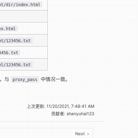
ot/dir/index.html
ex.html
ot/123456.txt
3456.txt
ml/123456.txt
，与
中情况一致。
proxy_pass
上次更新:
11/20/2021, 7:48:41 AM
贡献者:
shanyuhai123
Next