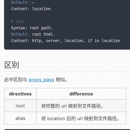
Default:
 —
Context: location
# root
Syntax: root path
;
Default:
 root html
;
Context: http, server, location, if in location
区别
此中区别与
proxy_pass
相似。
directives
difference
root
将完整的 url 映射到文件路径。
alias
将 location 后的 url 映射到文件路径。