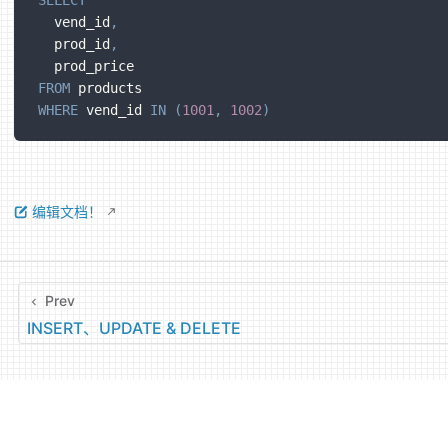
SELECT
  vend_id
,
  prod_id
,
  prod_price
FROM
 products
WHERE
 vend_id 
IN
(
1001
,
1002
)
编辑文档！
Prev
INSERT、UPDATE & DELETE