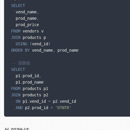
SELECT
  vend_name
,
  prod_name
,
  prod_price
FROM
 vendors v
JOIN
 products p
USING
(
vend_id
)
ORDER
BY
 vend_name
,
 prod_name
-- 自联结
SELECT
  p1
.
prod_id
,
  p1
.
prod_name
FROM
 products p1
JOIN
 products p2
ON
 p1
.
vend_id 
=
 p2
.
vend_id
AND
 p2
.
prod_id 
=
'DTNTR'