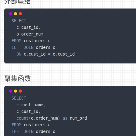
外部联结
SELECT
  c
.
cust_id
,
  o
.
order_num
FROM
 customers c
LEFT
JOIN
 orders o
ON
 c
.
cust_id 
=
 o
.
cust_id
聚集函数
SELECT
  c
.
cust_name
,
  c
.
cust_id
,
count
(
o
.
order_num
)
as
 num_ord
FROM
 customers c
LEFT
JOIN
 orders o