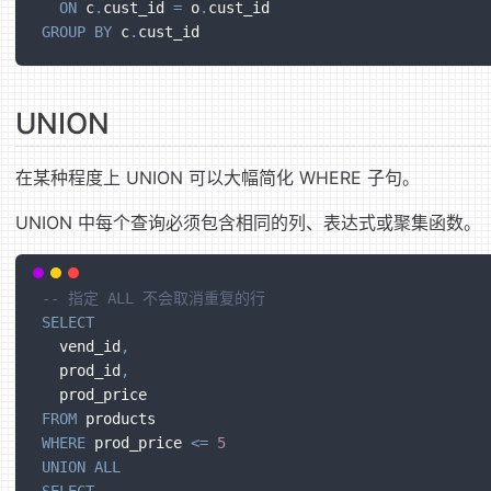
ON
 c
.
cust_id 
=
 o
.
cust_id
GROUP
BY
 c
.
cust_id
UNION
在某种程度上 UNION 可以大幅简化 WHERE 子句。
UNION 中每个查询必须包含相同的列、表达式或聚集函数。
-- 指定 ALL 不会取消重复的行
SELECT
  vend_id
,
  prod_id
,
  prod_price
FROM
 products
WHERE
 prod_price 
<=
5
UNION
ALL